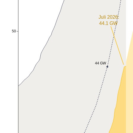
Juli 2026:
44.1 GW 
50
44 GW