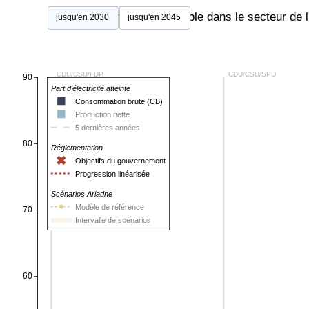
Part de l'énergie renouvelable dans le secteur de l'
jusqu'en 2030
jusqu'en 2045
CDU/CSU/FDP
CDU/CSU/SPD
90
Part d'électricité atteinte
Consommation brute (CB)
Production nette
5 dernières années
80
Réglementation
Objectifs du gouvernement
Progression linéarisée
Scénarios Ariadne
Modèle de référence
70
Intervalle de scénarios
60