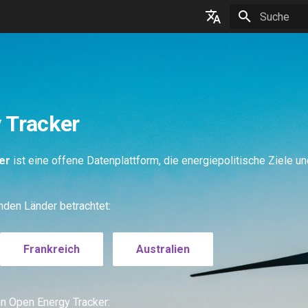
Suche wird in
Deutsch
English
Français
 Tracker
er
ist eine offene Datenplattform, die energiepolitische Ziele un
nden Länder betrachtet:
Frankreich
Australien
n Open Energy Tracker: