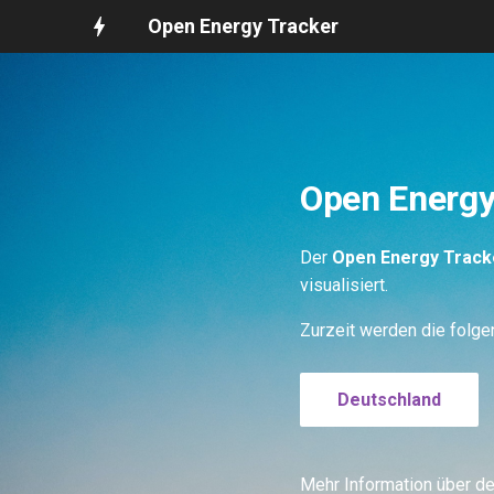
Open Energy Tracker
Open Energy
Der
Open Energy Track
visualisiert.
Zurzeit werden die folge
Deutschland
Mehr Information über de