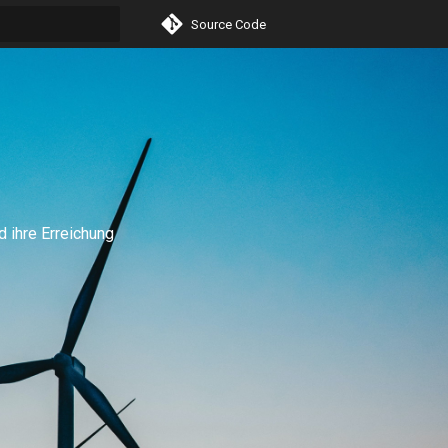
Source Code
itialisiert
d ihre Erreichung