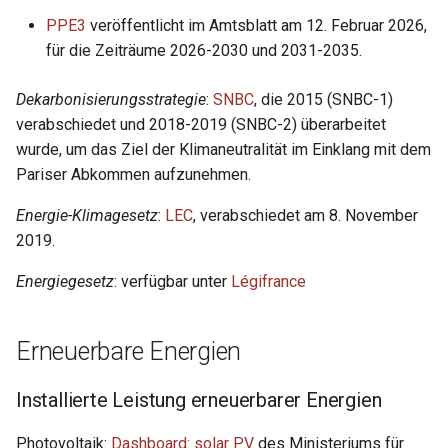
i
PPE3
veröffentlicht im Amtsblatt am 12. Februar 2026,
Atomkraft
für die Zeiträume 2026-2030 und 2031-2035.
t
Energieverbrauch
i
Dekarbonisierungsstrategie
:
SNBC
, die 2015 (SNBC-1)
a
verabschiedet und 2018-2019 (SNBC-2) überarbeitet
Treibhausgasemissionen
wurde, um das Ziel der Klimaneutralität im Einklang mit dem
l
Pariser Abkommen aufzunehmen.
Außenhandel
i
Energie-Klimagesetz
:
LEC
, verabschiedet am 8. November
s
2019.
i
Energiegesetz
: verfügbar unter
Légifrance
e
r
Erneuerbare Energien
t
Installierte Leistung erneuerbarer Energien
Photovoltaik:
Dashboard: solar PV
des Ministeriums für