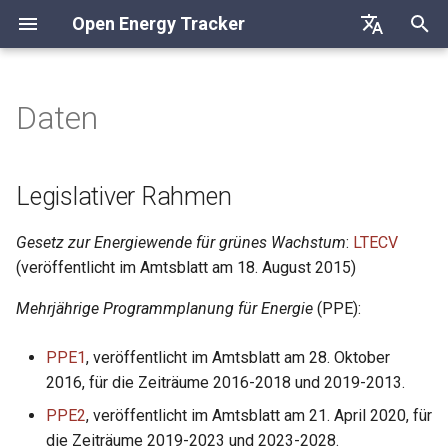
Open Energy Tracker
S
Deutsch
u
English
Daten
Legislativer Rahmen
c
Français
h
Erneuerbare Energien
Legislativer Rahmen
e
Installierte Leistung
Gesetz zur Energiewende für grünes Wachstum
:
LTECV
w
erneuerbarer Energien
(veröffentlicht im Amtsblatt am 18. August 2015)
i
Anteile erneuerbarer
Mehrjährige Programmplanung für Energie
(PPE):
r
Energien
d
PPE1
, veröffentlicht im Amtsblatt am 28. Oktober
Erneuerbare Wärme
2016, für die Zeiträume 2016-2018 und 2019-2013.
i
PPE2
, veröffentlicht im Amtsblatt am 21. April 2020, für
n
Elektromobilität
die Zeiträume 2019-2023 und 2023-2028.