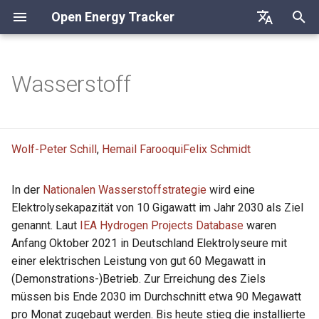
Open Energy Tracker
S
Deutsch
u
English
Wasserstoff
Photovoltaik
c
Français
h
Windenergie
Wolf-Peter Schill
,
Hemail Farooqui
Felix Schmidt
e
w
In der
Nationalen Wasserstoffstrategie
wird eine
i
Elektrolysekapazität von 10 Gigawatt im Jahr 2030 als Ziel
genannt. Laut
IEA Hydrogen Projects Database
waren
r
Anfang Oktober 2021 in Deutschland Elektrolyseure mit
d
einer elektrischen Leistung von gut 60 Megawatt in
i
(Demonstrations-)Betrieb. Zur Erreichung des Ziels
müssen bis Ende 2030 im Durchschnitt etwa 90 Megawatt
n
pro Monat zugebaut werden. Bis heute stieg die installierte